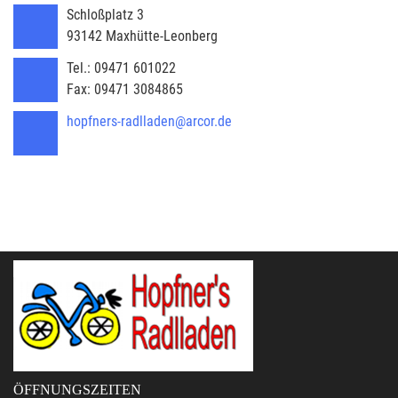
Schloßplatz 3
93142
Maxhütte-Leonberg
Tel.:
09471 601022
Fax:
09471 3084865
hopfners-radlladen@arcor.de
ÖFFNUNGSZEITEN