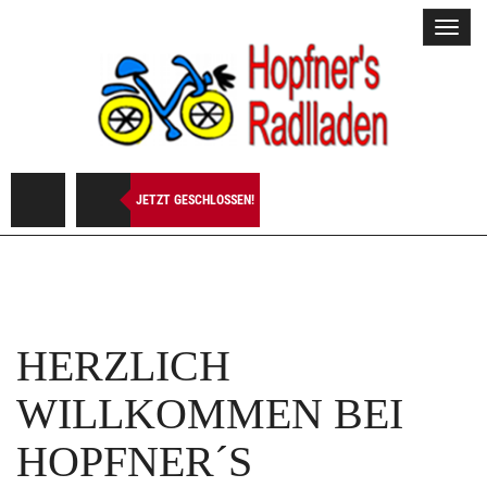
Toggl
navig
JETZT GESCHLOSSEN!
HERZLICH
WILLKOMMEN BEI
HOPFNER´S