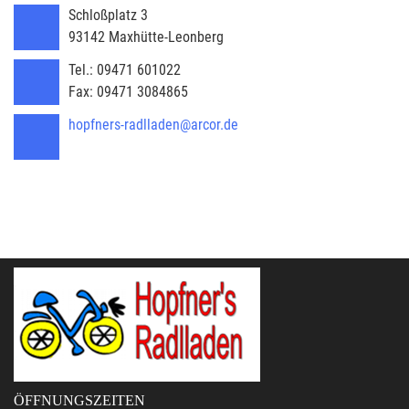
Schloßplatz 3
93142
Maxhütte-Leonberg
Tel.:
09471 601022
Fax:
09471 3084865
hopfners-radlladen@arcor.de
ÖFFNUNGSZEITEN