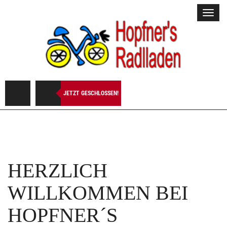
Toggl
navig
JETZT GESCHLOSSEN!
HERZLICH
WILLKOMMEN BEI
HOPFNER´S