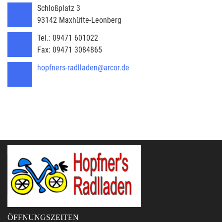
Schloßplatz 3
93142
Maxhütte-Leonberg
Tel.:
09471 601022
Fax:
09471 3084865
hopfners-radlladen@arcor.de
ÖFFNUNGSZEITEN