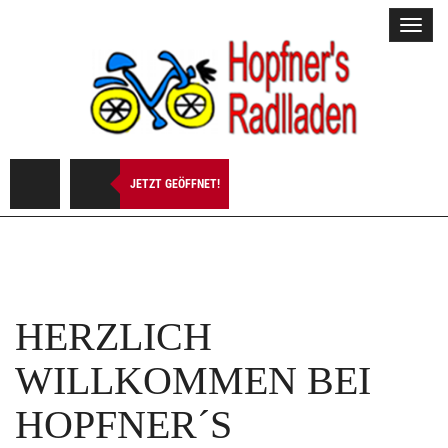
Toggl
navig
JETZT GEÖFFNET!
HERZLICH
WILLKOMMEN BEI
HOPFNER´S